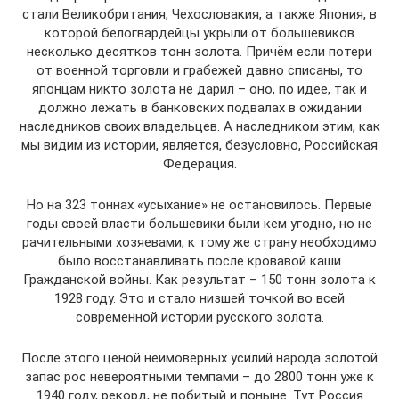
стали Великобритания, Чехословакия, а также Япония, в
которой белогвардейцы укрыли от большевиков
несколько десятков тонн золота. Причём если потери
от военной торговли и грабежей давно списаны, то
японцам никто золота не дарил – оно, по идее, так и
должно лежать в банковских подвалах в ожидании
наследников своих владельцев. А наследником этим, как
мы видим из истории, является, безусловно, Российская
Федерация.
Но на 323 тоннах «усыхание» не остановилось. Первые
годы своей власти большевики были кем угодно, но не
рачительными хозяевами, к тому же страну необходимо
было восстанавливать после кровавой каши
Гражданской войны. Как результат – 150 тонн золота к
1928 году. Это и стало низшей точкой во всей
современной истории русского золота.
После этого ценой неимоверных усилий народа золотой
запас рос невероятными темпами – до 2800 тонн уже к
1940 году, рекорд, не побитый и поныне. Тут Россия