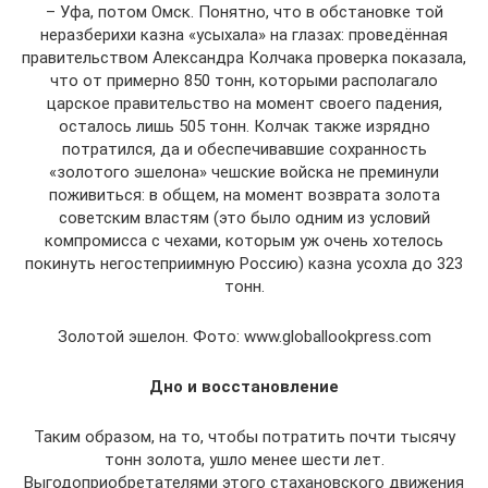
– Уфа, потом Омск. Понятно, что в обстановке той
неразберихи казна «усыхала» на глазах: проведённая
правительством Александра Колчака проверка показала,
что от примерно 850 тонн, которыми располагало
царское правительство на момент своего падения,
осталось лишь 505 тонн. Колчак также изрядно
потратился, да и обеспечивавшие сохранность
«золотого эшелона» чешские войска не преминули
поживиться: в общем, на момент возврата золота
советским властям (это было одним из условий
компромисса с чехами, которым уж очень хотелось
покинуть негостеприимную Россию) казна усохла до 323
тонн.
Золотой эшелон. Фото: www.globallookpress.com
Дно и восстановление
Таким образом, на то, чтобы потратить почти тысячу
тонн золота, ушло менее шести лет.
Выгодоприобретателями этого стахановского движения