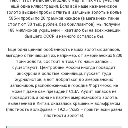
Текст этот написан сегодня, 8 марта, так что уместна
ещё одна иллюстрация. Если всё наше казначейское
золото высшей пробы отлить в изящные золотые колье
585-й пробы по 20 граммов каждое (в магазинах такие
стоят от 80 тыс. рублей, без бриллиантов), мы получим
188 миллионов украшений – хватило бы на всех женщин
бывшего СССР и немного осталось бы.
Ещё одна ценная особенность наших золотых запасов,
выгодно отличающая их, например, от американских 8200
тонн золота, состоит в том, что наши запасы…
существуют. Центробанк России иногда проводит
экскурсии в золотые хранилища, пускает туда
журналистов, а вот добраться до американских
запасников, расположенных в городке Форт-Нокс, не
может даже сам президент США. Аудит запасов не
проводится, а одна из партий американского золота,
вывезенная в Китай, оказалась крашеным вольфрамом
(плотность вольфрама – 19,25 г/см3 – практически равна
плотности золота).