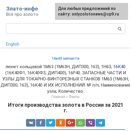
Перейти
Злато-инфо
Для любых предложений по
к
Всё про золото
сайту: onlyzolotonews@cp9.ru
контенту
Поиск:
English
16к40 запчасти
люнет кольцевой 1М63 (1М63Н, ДИП300, 163), 1Н63,
16К40
(16К40Ф1, 16К40Ф3, ДИП400), 16Р40. ЗАПАСНЫЕ ЧАСТИ И
УЗЛЫ ДЛЯ ТОКАРНО-ВИНТОРЕЗНЫХ СТАНКОВ 1М63 (1М63Н,
ДИП300, 163), 16К40 И ИХ ИСПОЛНЕНИЙ. № п/п; Наименование
узла; Количество.
Главная
»
Факты
Итоги производства золота в России за 2021
г.