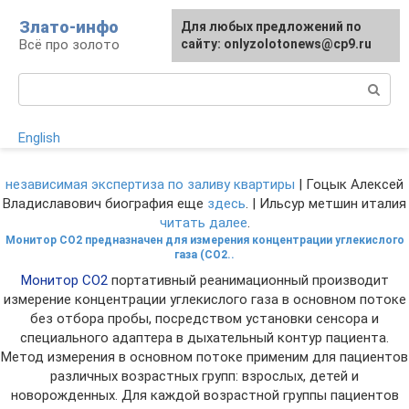
Перейти
Злато-инфо
Для любых предложений по
к
Всё про золото
сайту: onlyzolotonews@cp9.ru
контенту
Поиск:
English
независимая экспертиза по заливу квартиры
| Гоцык Алексей
Владиславович биография еще
здесь
. | Ильсур метшин италия
читать далее
.
Монитор СО2 предназначен для измерения концентрации углекислого
газа (CО2..
Монитор СО2
портативный реанимационный производит
измерение концентрации углекислого газа в основном потоке
без отбора пробы, посредством установки сенсора и
специального адаптера в дыхательный контур пациента.
Метод измерения в основном потоке применим для пациентов
различных возрастных групп: взрослых, детей и
новорожденных. Для каждой возрастной группы пациентов