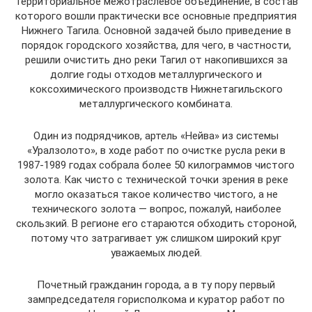
Территориальное межотраслевое объединение, в состав
которого вошли практически все основные предприятия
Нижнего Тагила. Основной задачей было приведение в
порядок городского хозяйства, для чего, в частности,
решили очистить дно реки Тагил от накопившихся за
долгие годы отходов металлургического и
коксохимического производств Нижнетагильского
металлургического комбината.
Один из подрядчиков, артель «Нейва» из системы
«Уралзолото», в ходе работ по очистке русла реки в
1987-1989 годах собрала более 50 килограммов чистого
золота. Как чисто с технической точки зрения в реке
могло оказаться такое количество чистого, а не
технического золота — вопрос, пожалуй, наиболее
скользкий. В регионе его стараются обходить стороной,
потому что затрагивает уж слишком широкий круг
уважаемых людей.
Почетный гражданин города, а в ту пору первый
зампредседателя горисполкома и куратор работ по