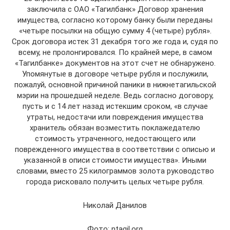
заключила с ОАО «Тагилбанк» Договор хранения
имущества, согласно которому банку были переданы
«четыре посылки на общую сумму 4 (четыре) рубля».
Срок договора истек 31 декабря того же года и, судя по
всему, не пролонгировался. По крайней мере, в самом
«Тагилбанке» документов на этот счет не обнаружено.
Упомянутые в договоре четыре рубля и послужили,
пожалуй, основной причиной паники в нижнетагильской
мэрии на прошедшей неделе. Ведь согласно договору,
пусть и с 14 лет назад истекшим сроком, «в случае
утраты, недостачи или повреждения имущества
хранитель обязан возместить поклажедателю
стоимость утраченного, недостающего или
поврежденного имущества в соответствии с описью и
указанной в описи стоимости имущества». Иными
словами, вместо 25 килограммов золота руководство
города рисковало получить целых четыре рубля.
Николай Данилов
Фото: ntagil.org