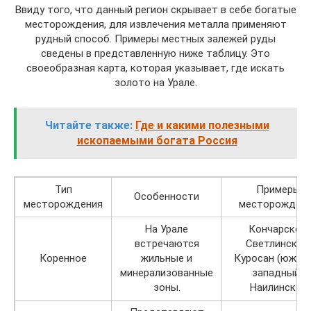
Ввиду того, что данный регион скрывает в себе богатые
месторождения, для извлечения металла применяют
рудный способ. Примеры местных залежей руды
сведены в представленную ниже таблицу. Это
своеобразная карта, которая указывает, где искать
золото на Урале.
Читайте также:
Где и какими полезными
ископаемыми богата Россия
Тип
Примеры
Особенности
месторождения
месторожден
На Урале
Кончарское,
встречаются
Светлинское,
Коренное
жильные и
Куросан (южны
минерализованные
западный),
зоны.
Наилинское