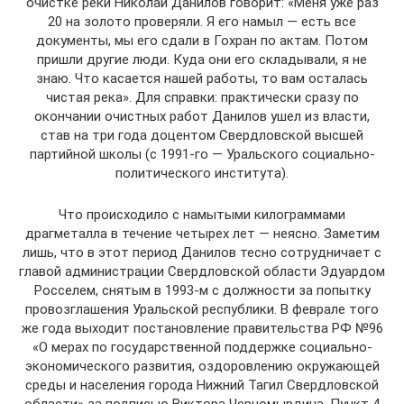
очистке реки Николай Данилов говорит: «Меня уже раз
20 на золото проверяли. Я его намыл — есть все
документы, мы его сдали в Гохран по актам. Потом
пришли другие люди. Куда они его складывали, я не
знаю. Что касается нашей работы, то вам осталась
чистая река». Для справки: практически сразу по
окончании очистных работ Данилов ушел из власти,
став на три года доцентом Свердловской высшей
партийной школы (с 1991-го — Уральского социально-
политического института).
Что происходило с намытыми килограммами
драгметалла в течение четырех лет — неясно. Заметим
лишь, что в этот период Данилов тесно сотрудничает с
главой администрации Свердловской области Эдуардом
Росселем, снятым в 1993-м с должности за попытку
провозглашения Уральской республики. В феврале того
же года выходит постановление правительства РФ №96
«О мерах по государственной поддержке социально-
экономического развития, оздоровлению окружающей
среды и населения города Нижний Тагил Свердловской