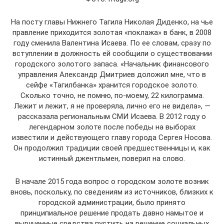
На посту главы Нижнего Тагила Николая Диденко, на чье
правление приходится золотая «поклажа» в банк, в 2008
году сменила Валентина Исаева. По ее словам, сразу по
вступлении в должность ей сообщили о существовании
городского золотого запаса. «Начальник финансового
управления Александр Дмитриев доложил мне, что в
сейфе «Тагилбанка» хранится городское золото.
Сколько точно, не помню, по-моему, 22 килограмма.
Лежит и лежит, я не проверяла, лично его не видела», —
рассказала региональным СМИ Исаева. В 2012 году о
легендарном золоте после победы на выборах
известили и действующего главу города Сергея Носова.
Он продолжил традиции своей предшественницы и, как
истинный джентльмен, поверил на слово.
В начале 2015 года вопрос о городском золоте возник
вновь, поскольку, по сведениям из источников, близких к
городской администрации, было принято
принципиальное решение продать давно намытое и
вырученные средства пустить на решение социальных