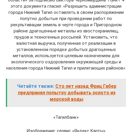
области» за подписью Виктора Черномырдина. Пункт 4
этого документа гласил: «Разрешить администрации
города Нижний Тагил оставлять в своем распоряжении
попутно добытые при проведении работ по
рекультивации земель в черте города и Пригородном
районе драгоценные металлы из хвостохранилищ,
прудов и техногенных россыпей. Установить, что
валютная выручка, полученная от реализации в
установленном порядке добытых драгоценных
металлов, используется целевым назначением для
экологического оздоровления окружающей среды и
населения города Нижний Тагил и прилегающих районов».
Читайте также:
Сто лет назад Фриц Габер
предпринял попытку добывать золото из
морской воды
«Тагилбанк»
Изображение: сервис «Яндекс.Карты»