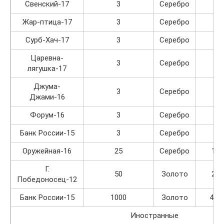
Свенский-17
3
Серебро
20
Жар-птица-17
3
Серебро
25
Сурб-Хач-17
3
Серебро
20
Царевна-
3
Серебро
25
лягушка-17
Джума-
3
Серебро
20
Джами-16
Форум-16
3
Серебро
20
Банк России-15
3
Серебро
20
Оружейная-16
25
Серебро
105
Г.
50
Золото
210
Победоносец-12
Банк России-15
1000
Золото
420
Иностранные