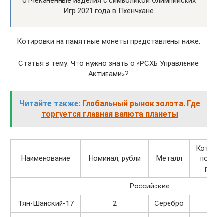
отчеканенные изделия с символикой Олимпийских
Игр 2021 года в Пхенчхане.
Котировки на памятные монеты представлены ниже:
Статья в тему: Что нужно знать о «РСХБ Управление
Активами»?
Читайте также:
Глобальный рынок золота. Где
торгуется главная валюта планеты
Котир
Наименование
Номинал, рубли
Металл
поку
руб
Российские
Тян-Шанский-17
2
Серебро
10