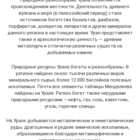
Природное разнообразие Урала объясняется
происхождением местности. Деятельность древнего
вулкана и моря (в палеозойский период) стала
источником богатства базальтов, диабазов,
порфиритов, долеритов, липаритов и других минералов
данного региона в настоящее время. Урал представляет
также и археологическую ценность — древние
металлурги и отпечатки различных существ на
добываемых камнях.
Природные ресурсы Урала богаты и разнообразны. В
регионе найдено около тысячи различных видов
минерального сырья, более 12 000 бассейнов полезных
ископаемых. Почти все элементы таблицы Менделеева
найдены на Урале. Регион богат также нерудными
природными ресурсами – нефть, газ, соль, известняк,
уголь, горючие сланцы.
На Урале добываются металлические и неметаллические
руды, драгоценные и редкие химические ископаемые,
образовавшиеся благодаря метаморфическим и