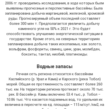
2006 гг. проводились исследования, в ходе которых были
выявлены прогнозные и перспективные бассейны. Была
запланирована добыча марганцевой, железной, хромовой
руды. Прогнозируемый объем последней составляет
более 300 млн т. Предполагается увеличить добычу
каменного угля на 50% к 2021 г. Это будет
способствовать улучшению энергетической ситуации в
государстве. Кроме этого, на северных территориях
запланирована добыча таких ископаемых, как золото,
вольфрам, фосфориты, свинец, цинк, уран, молибден,
бокситы, тантал, ниобий, платиноиды.
Водные запасы
Речная сеть региона относится к бассейнам
Каспийского (р. Урал и Кама) и Карского (река Тобол)
морей. Общая ее протяженность составляет более 260
тыс. км. На территории региона протекает около 70 тыс.
рек. В бассейн р. Камы включено 53.4 тыс., р. Тобол –
10.86 тыс. Что касается подземных вод, то удельная их
величина в пересчете на ед. площади – 115 м/сут./км2, на