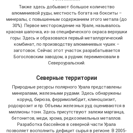
Также здесь добывают большое количество
алюминиевой руды, местность богата на бокситы –
минералы, с повышенным содержанием этого метала (до
30%). Первое месторождение на Урале, называлось
красная шапочка, из-за специфического окраса верхушки
горы. Здесь и образовался первый металлургический
комбинат, по производству алюминиевых чушек –
заготовок. Сейчас этот участок разрабатывается
Богословским заводом, а рудник переименовали в
Североуральский.
Северные территории
Природные ресурсы полярного Урала представлены
минералами, железными рудами. Здесь обнаружены
корунд, бирюза, ферримолибдит, клиноцоизит,
родохрозит и пр. Объемы железных руд оцениваются в
миллионы тонн. Здесь присутствуют залежи марганца,
бетонитов, меди, хрома, редкоземельных металлов.
Разработка бассейнов в северной части Урала
позволяет восполнить дефицит сырья в регионе. В 2005-