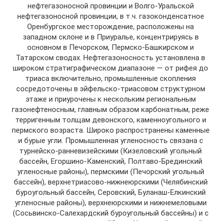
нефтегазоносной провинции и Волго-Уральской
нефтегазоносной провинции, в т.ч. газоконденсатное
Оренбургское месторождение, расположены на
западном склоне и в Приуралье, концентрируясь в
основном в Печорском, Пермско-Башкирском и
Татарском сводах. Нефтегазоносность установлена в
широком стратиграфическом диапазоне — от рифея до
триаса включительно, промышленные скопления
сосредоточены в эйфельско-триасовом структурном
этаже и приурочены к нескольким региональным
газонефтеносным, главным образом карбонатным, реже
терригенным толщам девонского, каменноугольного и
пермского возраста. Широко распространены каменные
и бурые угли. Промышленная угленосность связана с
турнейско-ранневизейскими (Кизеловский угольный
бассейн, Егоршино-Каменский, Полтаво-Брединский
угленосные районы), пермскими (Печорский угольный
бассейн), верхнетриасово-нижнеюрскими (Челябинский
буроугольный бассейн, Серовский, Буланаш-Елкинский
угленосные районы), верхнеюрскими и нижнемеловыми
(Сосьвинско-Салехардский буроугольный бассейны) и с