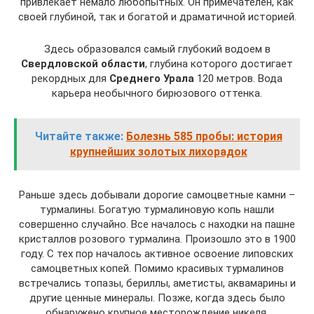
привлекает немало любопытных. Он примечателен, как
своей глубиной, так и богатой и драматичной историей.
Здесь образовался самый глубокий водоем в
Свердловской области
, глубина которого достигает
рекордных для
Среднего Урала
120 метров. Вода
карьера необычного бирюзового оттенка.
Читайте также:
Болезнь 585 пробы: история
крупнейших золотых лихорадок
Раньше здесь добывали дорогие самоцветные камни –
турмалины. Богатую турмалиновую копь нашли
совершенно случайно. Все началось с находки на пашне
кристаллов розового турмалина. Произошло это в 1900
году. С тех пор началось активное освоение липовских
самоцветных копей. Помимо красивых турмалинов
встречались топазы, бериллы, аметисты, аквамарины и
другие ценные минералы. Позже, когда здесь было
обнаружено крупное месторождение никеля,