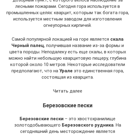
дозорный пункт, с которого велось наблюдение за
лесными пожарами. Сегодня гора используется в
промышленных целях: кварцит, которым так богата гора,
используется местным заводом для изготовления
огнеупорных кирпичей.
Самой популярной локацией на горе является
скала
Черный палец
, получившая название из-за формы и
цвета породы. Неподалеку есть еще скалы, в которых
можно найти небольшую кварцитовую пещеру, глубина
которой около 10 метров. Некоторые исследователи
предполагают, что на
Урале
это единственная гора,
состоящая из кварцита.
Читать далее
Березовские пески
Березовские пески
– это хвостохранилище
золотодобывающего
Березовского рудника
. На
сегодняшний день месторождение является