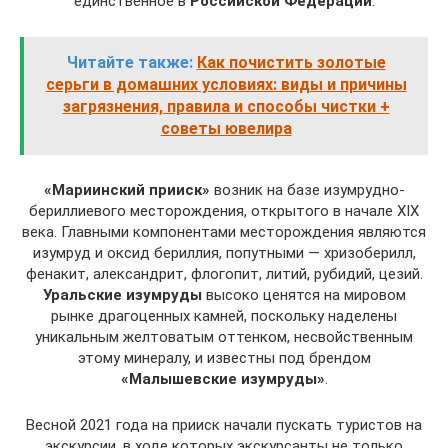
единственное в
Российской Федерации
.
Читайте также:
Как почистить золотые
серьги в домашних условиях: виды и причины
загрязнения, правила и способы чистки +
советы ювелира
«Мариинский прииск»
возник на базе изумрудно-
бериллиевого месторождения, открытого в начале XIX
века. Главными компонентами месторождения являются
изумруд и оксид бериллия, попутными — хризоберилл,
фенакит, александрит, флогопит, литий, рубидий, цезий.
Уральские изумруды
высоко ценятся на мировом
рынке драгоценных камней, поскольку наделены
уникальным желтоватым оттенком, несвойственным
этому минералу, и известны под брендом
«Малышевские изумруды»
.
Весной 2021 года на прииск начали пускать туристов на
экскурсии, в ходе которых экскурсанты не только