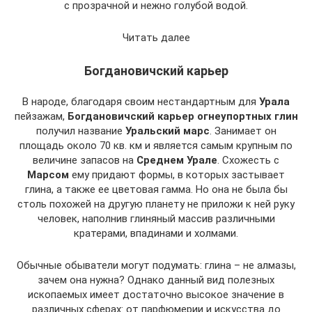
с прозрачной и нежно голубой водой.
Читать далее
Богдановичский карьер
В народе, благодаря своим нестандартным для
Урала
пейзажам,
Богдановичский карьер огнеупортных глин
получил название
Уральский марс
. Занимает он
площадь около 70 кв. км и является самым крупным по
величине запасов на
Среднем Урале
. Схожесть с
Марсом
ему придают формы, в которых застывает
глина, а также ее цветовая гамма. Но она не была бы
столь похожей на другую планету не приложи к ней руку
человек, наполнив глиняный массив различными
кратерами, впадинами и холмами.
Обычные обыватели могут подумать: глина – не алмазы,
зачем она нужна? Однако данный вид полезных
ископаемых имеет достаточно высокое значение в
различных сферах: от парфюмерии и искусства до