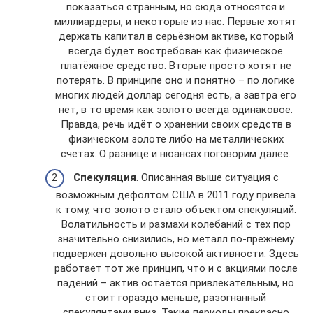
показаться странным, но сюда относятся и
миллиардеры, и некоторые из нас. Первые хотят
держать капитал в серьёзном активе, который
всегда будет востребован как физическое
платёжное средство. Вторые просто хотят не
потерять. В принципе оно и понятно – по логике
многих людей доллар сегодня есть, а завтра его
нет, в то время как золото всегда одинаковое.
Правда, речь идёт о хранении своих средств в
физическом золоте либо на металлических
счетах. О разнице и нюансах поговорим далее.
Спекуляция
. Описанная выше ситуация с
возможным дефолтом США в 2011 году привела
к тому, что золото стало объектом спекуляций.
Волатильность и размахи колебаний с тех пор
значительно снизились, но металл по-прежнему
подвержен довольно высокой активности. Здесь
работает тот же принцип, что и с акциями после
падений – актив остаётся привлекательным, но
стоит гораздо меньше, разогнанный
спекулянтами вниз. Такие периоды прекрасно