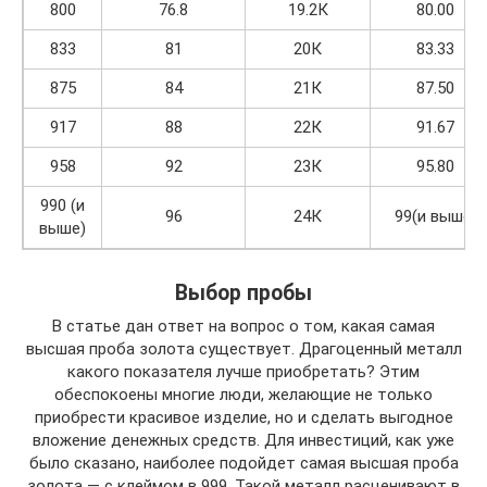
800
76.8
19.2К
80.00
833
81
20К
83.33
875
84
21К
87.50
917
88
22К
91.67
958
92
23К
95.80
990 (и
96
24К
99(и выше)
выше)
Выбор пробы
В статье дан ответ на вопрос о том, какая самая
высшая проба золота существует. Драгоценный металл
какого показателя лучше приобретать? Этим
обеспокоены многие люди, желающие не только
приобрести красивое изделие, но и сделать выгодное
вложение денежных средств. Для инвестиций, как уже
было сказано, наиболее подойдет самая высшая проба
золота — с клеймом в 999. Такой металл расценивают в