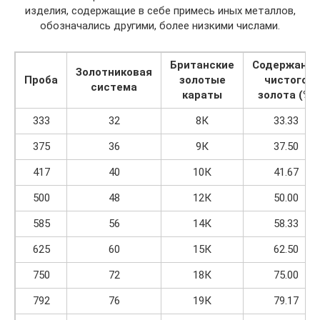
изделия, содержащие в себе примесь иных металлов,
обозначались другими, более низкими числами.
Британские
Содержание
Золотниковая
Проба
золотые
чистого
система
караты
золота (%)
333
32
8К
33.33
375
36
9К
37.50
417
40
10К
41.67
500
48
12К
50.00
585
56
14К
58.33
625
60
15К
62.50
750
72
18К
75.00
792
76
19К
79.17