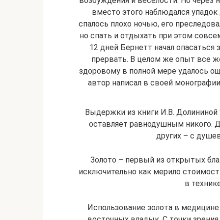
возбуждения и веселости. Но через н
вместо этого наблюдался упадок 
спалось плохо ночью, его преследова
но спать и отдыхать при этом совсем
12 дней Бернетт начал опасаться 
прервать. В целом же опыт все же
здоровому в полной мере удалось ощ
автор написал в своей монографии 
Выдержки из книги И.В. Долининой “
оставляет равнодушным никого. Дл
других – с душе
Золото – первый из открытых бла
исключительно как мерило стоимост
в техник
Использование золота в медицине
восточных владык. С точки зрения 