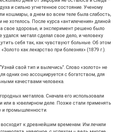
есколько дней от эйфории не осталось и следа –
духа и сильно угнетенное состояние. Ученому
ли кошмары, а днем во всем теле была слабость,
 не хотелось. После курса «антилечения» длиной
за свое здоровье, и эксперимент решено было
 удался: металл сделал свое дело, и человеку
утить себя так, как чувствуют больные. Об этом
«Золото как лекарство при болезнях» (1879 г.).
Узнай свой тип и вылечись”. Слово «золото» не
я одних оно ассоциируется с богатством, для
вными качествами человека.
городных металлов. Сначала его использовали
и или в ювелирном деле. Позже стали применять
е и промышленности.
 восходит к древнейшим временам. Им лечили
гомеопата, наверное, с успехом – ведь многие