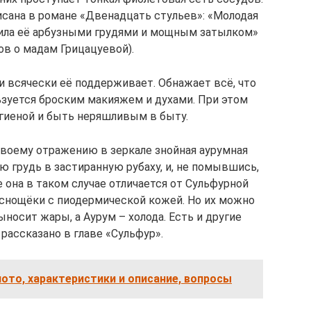
сана в романе «Двенадцать стульев»: «Молодая
дила её арбузными грудями и мощным затылком»
ов о мадам Грицацуевой).
 всячески её поддерживает. Обнажает всё, что
ьзуется броским макияжем и духами. При этом
гиеной и быть неряшливым в быту.
своему отражению в зеркале знойная аурумная
ю грудь в застиранную рубаху, и, не помывшись,
е она в таком случае отличается от Сульфурной
аснощёки с пиодермической кожей. Но их можно
ыносит жары, а Аурум – холода. Есть и другие
 рассказано в главе «Сульфур».
ото, характеристики и описание, вопросы