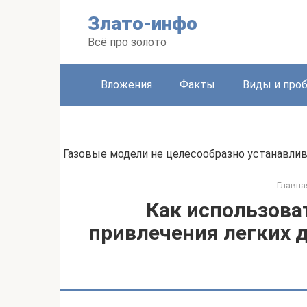
Перейти
Злато-инфо
к
контенту
Всё про золото
Вложения
Факты
Виды и про
Газовые модели не целесообразно устанавл
Главна
Как использова
привлечения легких д