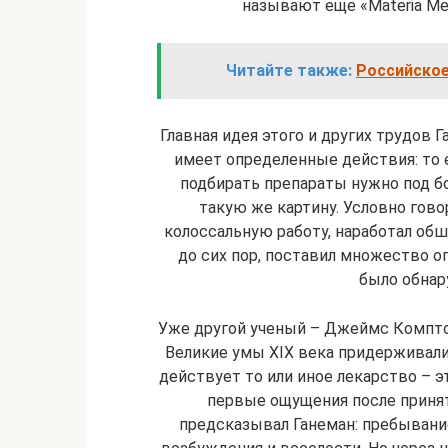
называют еще «Materia Med
Читайте также:
Российское
Главная идея этого и других трудов 
имеет определенные действия: то е
подбирать препараты нужно под б
такую же картину. Условно гово
колоссальную работу, наработал об
до сих пор, поставил множество 
было обнар
Уже другой ученый – Джеймс Комптон
Великие умы ХIХ века придерживали
действует то или иное лекарство – э
первые ощущения после принят
предсказывал Ганеман: пребывани