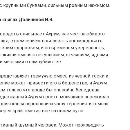
 с крупными буквами, сильным ровным нажимом.
 книгах Долининой И.В.
оводств описывает Аурум, как честолюбивого
олга, стремлением повелевать и командовать
своим здоровьем, и со временем уверенность,
я жизни сменяются унынием, отчаянием, идеями
и мыслями о самоубийстве.
представляет гремучую смесь из черной тоски и
ние может привести его в бешенство, и Аурум
кем только что вроде бы спокойно беседовал.
 сдержанный Аурум просто молчаливо переживал
дняя капля переполнила чашу терпения, и тёмная
ерез край, сметая всё на своём пути.
ктивный шумный человек. Может производить