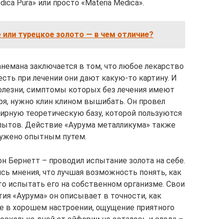
ica Pura» или просто «Materia Medica».
 или турецкое золото — в чем отличие?
Ганемана заключается в том, что любое лекарство
сть при лечении они дают какую-то картину. И
олезни, симптомы которых без лечения имеют
ря, нужно клин клином вышибать. Он провел
ширную теоретическую базу, которой пользуются
опытов. Действие «Аурума металликума» также
ужено опытным путем.
 Бернетт – проводил испытание золота на себе.
сь мнения, что лучшая возможность понять, как
то испытать его на собственном организме. Свои
ия «Аурума» он описывает в точности, как
е в хорошем настроении, ощущение приятного