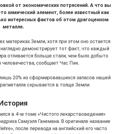
вкой от экономических потрясений. А что вы
 это химический элемент, более известный как
ько интересных фактов об этом драгоценном
металле.
ех материках Земли, хотя при этом оно остается
 наглядно демонстрирует тот факт, что каждый
ира отливается больше стали, чем было добыто
 человечества, сообщает Час Пик.
 лишь 20% из сформировавшихся запасов нашей
драгметалла скрывается в толще Земли.
История
ился в 4-м томе «Чистого лекарствоведения»
идриха Самуэля Ганемана. В оригинале название
llehre», после перевода на английский его часто