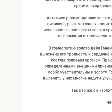
правители принадле
Алхимики рекомендовали золото дл
сифилиса, рака, маточных кровот
использовала препараты золота пр
информации о токсическом 
В гомеопатию золото ввёл Гане
выяснена его тропность к сердечно-с
костям, половым органам. Прак
определёнными внешними признак
особо чувствительны к золоту. 
вылечить у них многие недуги, улу
Так кто же он, «золо
ЧЕ