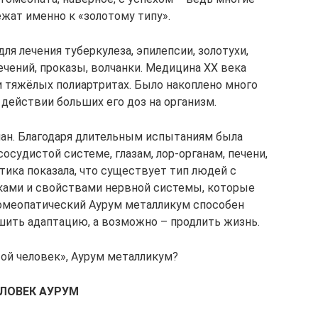
жат именно к «золотому типу».
я лечения туберкулеза, эпилепсии, золотухи,
ечений, проказы, волчанки. Медицина XX века
и тяжёлых полиартритах. Было накоплено много
действии больших его доз на организм.
ман. Благодаря длительным испытаниям была
осудистой системе, глазам, лор-органам, печени,
тика показала, что существует тип людей с
ами и свойствами нервной системы, которые
Гомеопатический Аурум металликум способен
чшить адаптацию, а возможно – продлить жизнь.
той человек», Аурум металликум?
ЛОВЕК АУРУМ