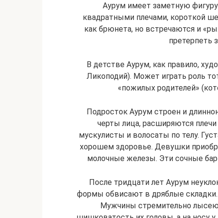
Аурум имеет заметную фигуру.
квадратными плечами, короткой ш
как брюнета, но встречаются и «ры
претерпеть 
В детстве Аурум, как правило, худ
Ликоподий). Может играть роль то
«пожилых родителей» (кото
Подросток Аурум строен и длиннон
черты лица, расширяются плечи
мускулисты и волосаты по телу. Густ
хорошем здоровье. Девушки приобр
молочные железы. Эти сочные ба
После тридцати лет Аурум неуклон
формы обвисают в дряблые складки.
Мужчины стремительно лысеют
шишковатость их головы, а на носу у