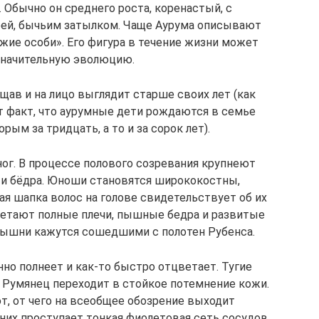
 Обычно он среднего роста, коренастый, с
еей, бычьим затылком. Чаще Аурума описывают
жие особи». Его фигура в течение жизни может
значительную эволюцию.
ощав и на лицо выглядит старше своих лет (как
т факт, что аурумные дети рождаются в семье
рым за тридцать, а то и за сорок лет).
ог. В процессе полового созревания крупнеют
 и бёдра. Юноши становятся ширококостны,
ая шапка волос на голове свидетельствует об их
етают полные плечи, пышные бедра и развитые
рышни кажутся сошедшими с полотен Рубенса.
но полнеет и как-то быстро отцветает. Тугие
 Румянец переходит в стойкое потемнение кожи.
, от чего на всеобщее обозрение выходит
 них проступает тонкая фиолетовая сеть сосудов.