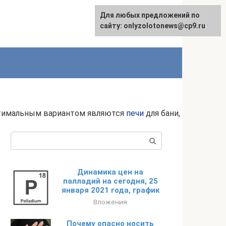
Для любых предложений по
English
сайту: onlyzolotonews@cp9.ru
птимальным вариантом являются
печи
для бани,
Поиск:
Динамика цен на
палладий на сегодня, 25
января 2021 года, график
Вложения
Почему опасно носить