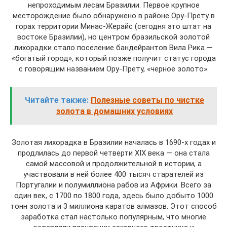
непроходимым лесам Бразилии. Первое крупное
месторождение было обнаружено в районе Ору-Прету в
горах территории Минас-Жерайс (сегодня это штат на
востоке Бразилии), но центром бразильской золотой
лихорадки стало поселение бандейрантов Вила Рика —
«богатый город», который позже получит статус города
с говорящим названием Ору-Прету, «черное золото».
Читайте также:
Полезные советы по чистке
золота в домашних условиях
Золотая лихорадка в Бразилии началась в 1690-х годах и
продлилась до первой четверти XIX века — она стала
самой массовой и продолжительной в истории, а
участвовали в ней более 400 тысяч старателей из
Португалии и полумиллиона рабов из Африки. Всего за
один век, с 1700 по 1800 года, здесь было добыто 1000
тонн золота и 3 миллиона каратов алмазов. Этот способ
заработка стал настолько популярным, что многие