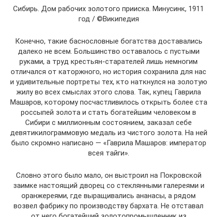
Сибирь. Дом рабочих золотого прииска. Минусинк, 1911
год / ©Википедия
Конечно, такие баснословные богатства доставались
далеко не всем. Большинство оставалось с пустыми
руками, а труд крестьян-старателей лишь немногим
отличался от каторжного, но история сохранила для нас
и удивительные портреты тех, кто наткнулся на золотую
жилу во всех смыслах этого слова. Так, купец Гаврила
Машаров, которому посчастливилось открыть более ста
россыпей золота и стать богатейшим человеком в
Сибири с миллионным состоянием, заказал себе
девятикилограммовую медаль из чистого золота. На ней
было скромно написано — «Гаврила Машаров: император
всея тайги».
Словно этого было мало, он выстроил на Покровской
заимке настоящий дворец со стеклянными галереями и
оранжереями, где выращивались ананасы, а рядом
возвел фабрику по производству бархата. Не отставал
от него богатейший золотопромышленник из