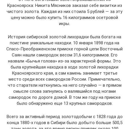
Красноярска: Никита Мясников заказал себе визитки из
чистого золота. Каждая из них стоила 5 рублей — за эту
цену можно было купить 16 килограммов осетровой
икры.
История сибирской золотой лихорадки была богата на
поистине уникальные находки. 10 января 1898 года на
Спасо-Преображенском прииске горной цепи Восточный
Саян нашли самородок весом 31,6 килограммов. Его
назвали «Бычья голова» из-за характерной формы. Это
была крупнейшая находка в ходе золотой лихорадки
Красноярского края, а сам камень занимает третье
место среди всех самородков России. Примечательно,
что старатели наткнулись на него случайно — в прямом
смысле слова запнулись о валявшийся под ногами
самородок по дороге домой. В том же году на прииске
было обнаружено еще 13 крупных самородков.
Всего за активный период золотодобычи с 1828 года до
конца 1880-х годов в Сибири было добыто больше 500,5
тонн золота, за это время регион привлек около 100