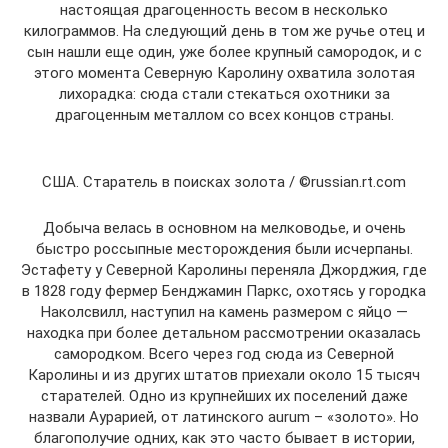
настоящая драгоценность весом в несколько
килограммов. На следующий день в том же ручье отец и
сын нашли еще один, уже более крупный самородок, и с
этого момента Северную Каролину охватила золотая
лихорадка: сюда стали стекаться охотники за
драгоценным металлом со всех концов страны.
США. Старатель в поисках золота / ©russian.rt.com
Добыча велась в основном на мелководье, и очень
быстро россыпные месторождения были исчерпаны.
Эстафету у Северной Каролины переняла Джорджия, где
в 1828 году фермер Бенджамин Паркс, охотясь у городка
Наколсвилл, наступил на камень размером с яйцо —
находка при более детальном рассмотрении оказалась
самородком. Всего через год сюда из Северной
Каролины и из других штатов приехали около 15 тысяч
старателей. Одно из крупнейших их поселений даже
назвали Аурарией, от латинского aurum – «золото». Но
благополучие одних, как это часто бывает в истории,