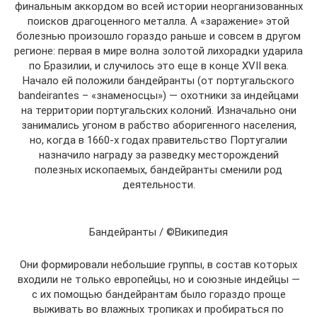
финальным аккордом во всей истории неорганизованных
поисков драгоценного металла. А «заражение» этой
болезнью произошло гораздо раньше и совсем в другом
регионе: первая в мире волна золотой лихорадки ударила
по Бразилии, и случилось это еще в конце XVII века.
Начало ей положили бандейранты (от португальского
bandeirantes – «знаменосцы») — охотники за индейцами
на территории португальских колоний. Изначально они
занимались угоном в рабство аборигенного населения,
но, когда в 1660-х годах правительство Португалии
назначило награду за разведку месторождений
полезных ископаемых, бандейранты сменили род
деятельности.
Бандейранты / ©Википедия
Они формировали небольшие группы, в состав которых
входили не только европейцы, но и союзные индейцы —
с их помощью бандейрантам было гораздо проще
выживать во влажных тропиках и пробираться по