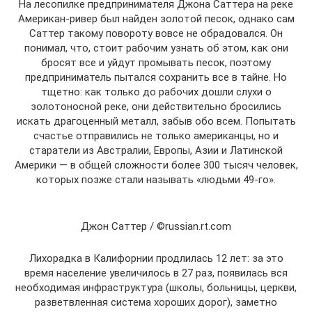
На лесопилке предпринимателя Джона Саттера на реке
Американ-ривер был найден золотой песок, однако сам
Саттер такому повороту вовсе не обрадовался. Он
понимал, что, стоит рабочим узнать об этом, как они
бросят все и уйдут промывать песок, поэтому
предприниматель пытался сохранить все в тайне. Но
тщетно: как только до рабочих дошли слухи о
золотоносной реке, они действительно бросились
искать драгоценный металл, забыв обо всем. Попытать
счастье отправились не только американцы, но и
старатели из Австралии, Европы, Азии и Латинской
Америки — в общей сложности более 300 тысяч человек,
которых позже стали называть «людьми 49-го».
Джон Саттер / ©russian.rt.com
Лихорадка в Калифорнии продлилась 12 лет: за это
время население увеличилось в 27 раз, появилась вся
необходимая инфраструктура (школы, больницы, церкви,
разветвленная система хороших дорог), заметно