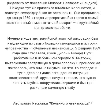
(недалеко от поселений Бичворт, Балларат и Бендиго).
Находка тут же привлекла внимание колонистов, и
золотую лихорадку было не остановить. Она продлилась
до конца 1860-х годов и превратила Викторию в самый
золотоносный в мире штат, а Балларат — в крупнейший
центр золотодобычи.
Именно в ходе австралийской золотой лихорадки был
найден один из самых больших самородков в истории
человечества — «Желанный незнакомец». 5 февраля 1869
года два старателя, Джон Дисон и Ричард Оутс,
работавшие в небольшом городке в Виктории,
вытаскивали застрявшую в грязи повозку. В процессе им
показалось, что они наткнулись на что-то твердое, и
тут в дело вступила легендарная интуиция
золотоискателей: друзья почувствовали, что нужно
копнуть глубже, вооружились кирками и быстро
раскопали каменную глыбу.
Австралия. Раскопка “Желанного незнакомца” /