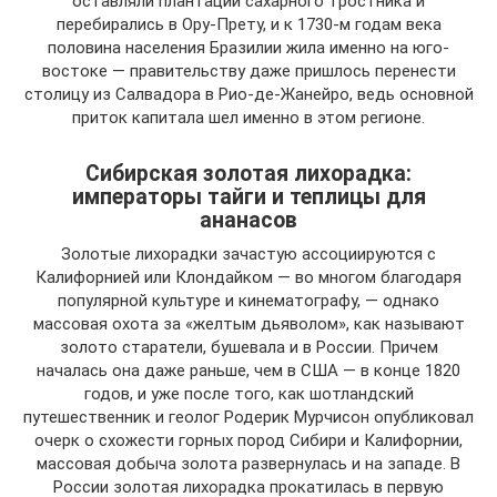
оставляли плантации сахарного тростника и
перебирались в Ору-Прету, и к 1730-м годам века
половина населения Бразилии жила именно на юго-
востоке — правительству даже пришлось перенести
столицу из Салвадора в Рио-де-Жанейро, ведь основной
приток капитала шел именно в этом регионе.
Сибирская золотая лихорадка:
императоры тайги и теплицы для
ананасов
Золотые лихорадки зачастую ассоциируются с
Калифорнией или Клондайком — во многом благодаря
популярной культуре и кинематографу, — однако
массовая охота за «желтым дьяволом», как называют
золото старатели, бушевала и в России. Причем
началась она даже раньше, чем в США — в конце 1820
годов, и уже после того, как шотландский
путешественник и геолог Родерик Мурчисон опубликовал
очерк о схожести горных пород Сибири и Калифорнии,
массовая добыча золота развернулась и на западе. В
России золотая лихорадка прокатилась в первую