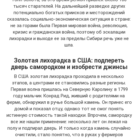
тысяч старателей. На дальнейшей разведке других
потенциально богатых приисков и месторождений
сказалась социально-экономическая ситуация в стране:
не за горами была Первая мировая война, революция,
кризис и гражданская война, поэтому об эскалации
лихорадки и выходе ее за пределы Сибири речь уже не
шла.
Золотая лихорадка в США: подпереть
дверь самородком и изобрести джинсы
В США золотая лихорадка проходила в несколько
этапов, а центрами ее становились разные регионы.
Первая волна пришлась на Северную Каролину: в 1799
году мальчик Конрад Рид, живший с родителями на
ферме, обнаружил в ручье большой камень. Он принес его
домой и показал отцу, однако тот не смог понять
истинную стоимость такой находки. Впрочем, самородку
все же нашли применение: несколько лет он лежал на
полу и подпирал дверь. И только когда камень случайно
очистили, стало понятно, что в руках у фермеров