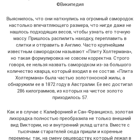
©Википедия
Выяснилось, что они наткнулись на огромный самородок
настолько впечатляющего размера, что нигде даже не
нашлось подходящих весов, чтобы узнать его точную
массу. Пришлось распилить находку, переплавить в
слитки и отправить в Англию. Часто крупнейшим
известным самородком называют «Плиту Холтермана»,
но такая формулировка не совсем корректна. Строго
говоря, ее нельзя назвать самородком из-за большого
количество кварца, который входил в ее состав. «Плита
Холтермана» была частью золотоносной жилы, а
обнаружили ее в 1872 году в Австралии. Ее вес достигал
286 килограммов, из которых на чистое золото
приходилось 57.
Как и в случае с Калифорнией и Сан-Франциско, золотая
лихорадка полностью преобразила не только внешний
вид Виктории, но и внутренний уклад штата. Вместе с
тысячами старателей сюда пришли и коренные
перемены: так, на смену овцеводству, который лежал в