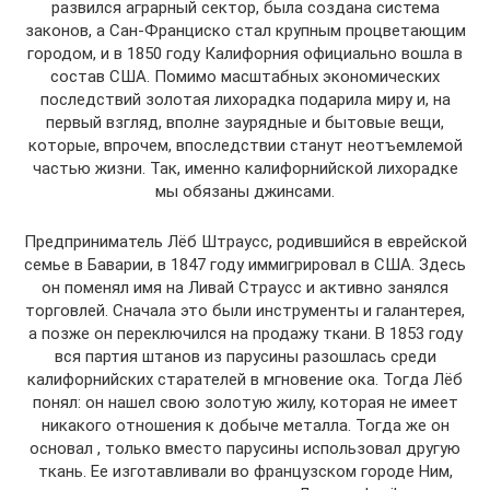
развился аграрный сектор, была создана система
законов, а Сан-Франциско стал крупным процветающим
городом, и в 1850 году Калифорния официально вошла в
состав США. Помимо масштабных экономических
последствий золотая лихорадка подарила миру и, на
первый взгляд, вполне заурядные и бытовые вещи,
которые, впрочем, впоследствии станут неотъемлемой
частью жизни. Так, именно калифорнийской лихорадке
мы обязаны джинсами.
Предприниматель Лёб Штраусс, родившийся в еврейской
семье в Баварии, в 1847 году иммигрировал в США. Здесь
он поменял имя на Ливай Страусс и активно занялся
торговлей. Сначала это были инструменты и галантерея,
а позже он переключился на продажу ткани. В 1853 году
вся партия штанов из парусины разошлась среди
калифорнийских старателей в мгновение ока. Тогда Лёб
понял: он нашел свою золотую жилу, которая не имеет
никакого отношения к добыче металла. Тогда же он
основал , только вместо парусины использовал другую
ткань. Ее изготавливали во французском городе Ним,