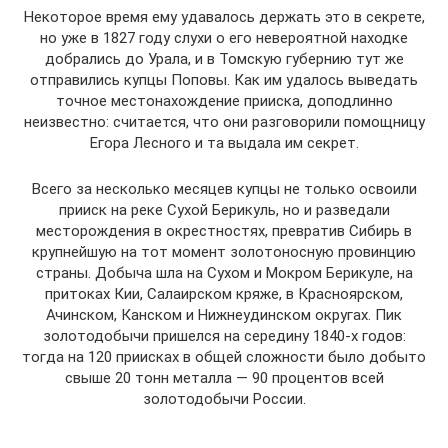
Некоторое время ему удавалось держать это в секрете,
но уже в 1827 году слухи о его невероятной находке
добрались до Урала, и в Томскую губернию тут же
отправились купцы Поповы. Как им удалось выведать
точное местонахождение прииска, доподлинно
неизвестно: считается, что они разговорили помощницу
Егора Лесного и та выдала им секрет.
Всего за несколько месяцев купцы не только освоили
прииск на реке Сухой Берикуль, но и разведали
месторождения в окрестностях, превратив Сибирь в
крупнейшую на тот момент золотоносную провинцию
страны. Добыча шла на Сухом и Мокром Берикуле, на
притоках Кии, Салаирском кряже, в Красноярском,
Ачинском, Канском и Нижнеудинском округах. Пик
золотодобычи пришелся на середину 1840-х годов:
тогда на 120 приисках в общей сложности было добыто
свыше 20 тонн металла — 90 процентов всей
золотодобычи России.