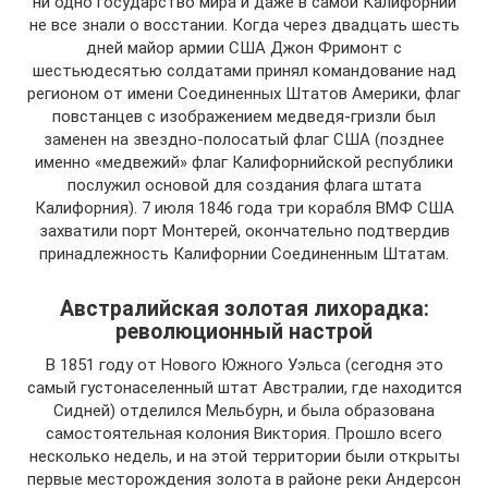
ни одно государство мира и даже в самой Калифорнии
не все знали о восстании. Когда через двадцать шесть
дней майор армии США Джон Фримонт с
шестьюдесятью солдатами принял командование над
регионом от имени Соединенных Штатов Америки, флаг
повстанцев с изображением медведя-гризли был
заменен на звездно-полосатый флаг США (позднее
именно «медвежий» флаг Калифорнийской республики
послужил основой для создания флага штата
Калифорния). 7 июля 1846 года три корабля ВМФ США
захватили порт Монтерей, окончательно подтвердив
принадлежность Калифорнии Соединенным Штатам.
Австралийская золотая лихорадка:
революционный настрой
В 1851 году от Нового Южного Уэльса (сегодня это
самый густонаселенный штат Австралии, где находится
Сидней) отделился Мельбурн, и была образована
самостоятельная колония Виктория. Прошло всего
несколько недель, и на этой территории были открыты
первые месторождения золота в районе реки Андерсон