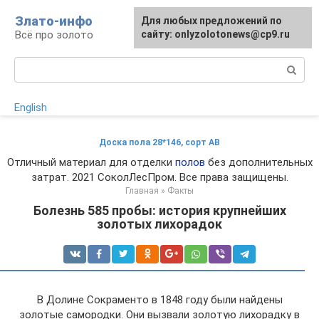
Перейти
Злато-инфо
Для любых предложений по
к
Всё про золото
сайту: onlyzolotonews@cp9.ru
контенту
Поиск:
English
Доска пола 28*146, сорт АВ
Отличный материал для отделки
полов
без дополнительных
затрат. 2021 СоколЛесПром. Все права защищены.
Главная
»
Факты
Болезнь 585 пробы: история крупнейших
золотых лихорадок
В Долине Сокраменто в 1848 году были найдены
золотые самородки. Они вызвали золотую лихорадку в