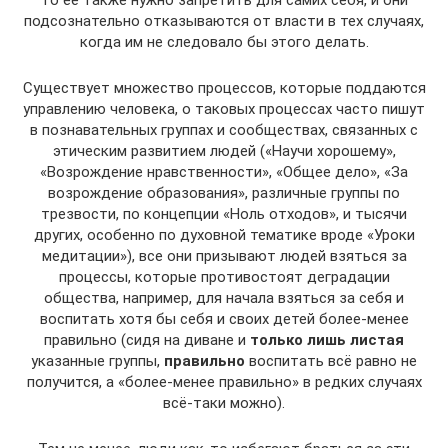
то её также нужно запретить для самих себя, и они
подсознательно отказываются от власти в тех случаях,
когда им не следовало бы этого делать.
Существует множество процессов, которые поддаются
управлению человека, о таковых процессах часто пишут
в познавательных группах и сообществах, связанных с
этическим развитием людей («Научи хорошему»,
«Возрождение нравственности», «Общее дело», «За
возрождение образования», различные группы по
трезвости, по концепции «Ноль отходов», и тысячи
других, особенно по духовной тематике вроде «Уроки
медитации»), все они призывают людей взяться за
процессы, которые противостоят деградации
общества, например, для начала взяться за себя и
воспитать хотя бы себя и своих детей более-менее
правильно (сидя на диване и
только лишь листая
указанные группы,
правильно
воспитать всё равно не
получится, а «более-менее правильно» в редких случаях
всё-таки можно).