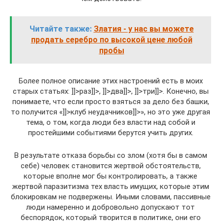
Читайте также:
Златия - у нас вы можете
продать серебро по высокой цене любой
пробы
Более полное описание этих настроений есть в моих
старых статьях: ]]>раз]]>, ]]>два]]>, ]]>три]]>. Конечно, вы
понимаете, что если просто взяться за дело без башки,
то получится «]]>клуб неудачников]]>», но это уже другая
тема, о том, когда люди без власти над собой и
простейшими событиями берутся учить других.
В результате отказа борьбы со злом (хотя бы в самом
себе) человек становится жертвой обстоятельств,
которые вполне мог бы контролировать, а также
жертвой паразитизма тех власть имущих, которые этим
блокировкам не подвержены. Иными словами, пассивные
люди намеренно и добровольно допускают тот
беспорядок, который творится в политике, они его