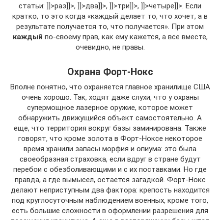
статьи: ]]>раз]]>, ]]>два]]>, ]]>три]]>, ]]>четыре]]>. Если
кратко, то это когда «каждый делает то, что хочет, а в
результате получается то, что получается». При этом
каждый
по-своему прав, как ему кажется, а все вместе,
очевидно, не правы.
Охрана Форт-Нокс
Вполне понятно, что охраняется главное хранилище США
очень хорошо. Так, ходят даже слухи, что у охраны
супермощное лазерное оружие, которое может
обнаружить движущийся объект самостоятельно. А
еще, что территория вокруг базы заминирована. Также
говорят, что кроме золота в Форт-Ноксе некоторое
время хранили запасы морфия и опиума: это была
своеобразная страховка, если вдруг в стране будут
перебои с обезболивающими и с их поставками. Но где
правда, а где вымысел, остается загадкой. Форт-Нокс
делают неприступным два фактора: крепость находится
под круглосуточным наблюдением военных, кроме того,
есть большие сложности в оформлении разрешения для