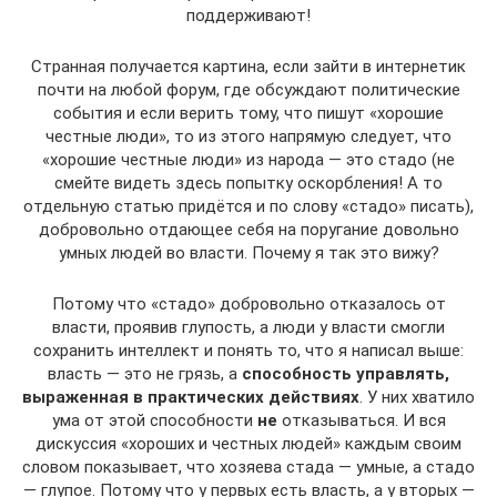
поддерживают!
Странная получается картина, если зайти в интернетик
почти на любой форум, где обсуждают политические
события и если верить тому, что пишут «хорошие
честные люди», то из этого напрямую следует, что
«хорошие честные люди» из народа — это стадо (не
смейте видеть здесь попытку оскорбления! А то
отдельную статью придётся и по слову «стадо» писать),
добровольно отдающее себя на поругание довольно
умных людей во власти. Почему я так это вижу?
Потому что «стадо» добровольно отказалось от
власти, проявив глупость, а люди у власти смогли
сохранить интеллект и понять то, что я написал выше:
власть — это не грязь, а
способность управлять,
выраженная в практических действиях
. У них хватило
ума от этой способности
не
отказываться. И вся
дискуссия «хороших и честных людей» каждым своим
словом показывает, что хозяева стада — умные, а стадо
— глупое. Потому что у первых есть власть, а у вторых —