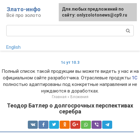
Перейти
Злато-инфо
Для любых предложений по
к
Всё про золото
сайту: onlyzolotonews@cp9.ru
контенту
Поиск:
English
1с ут 10.3
Полный список такой продукции вы можете видеть у нас и на
официальном сайте разработчика. Отраслевые продукты
1С
полностью адаптированы под конкретные направления и не
нуждаются в доработках.
Главная
»
Вложения
Теодор Батлер о долгосрочных перспективах
серебра