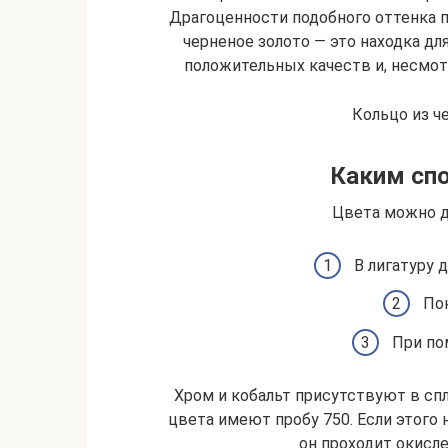
Драгоценности подобного оттенка 
черненое золото — это находка дл
положительных качеств и, несмотр
Кольцо из ч
Каким сп
Цвета можно д
В лигатуру 
По
При по
Хром и кобальт присутствуют в спл
цвета имеют пробу 750. Если этого 
он проходит окисл