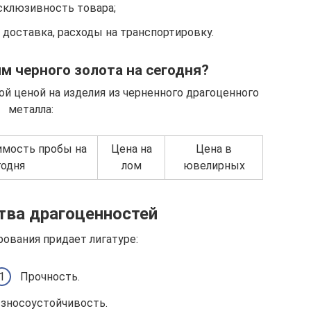
склюзивность товара;
 доставка, расходы на транспортировку.
мм черного золота на сегодня?
й ценой на изделия из черненного драгоценного
металла:
имость пробы на
Цена на
Цена в
годня
лом
ювелирных
ва драгоценностей
ования придает лигатуре:
Прочность.
зносоустойчивость.