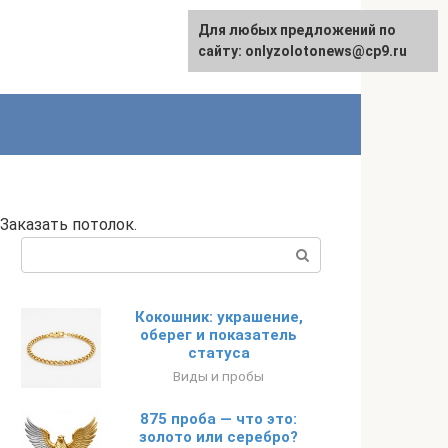
Для любых предложений по
English
сайту: onlyzolotonews@cp9.ru
. Заказать потолок.
Поиск:
Кокошник: украшение,
оберег и показатель
статуса
Виды и пробы
875 проба — что это:
золото или серебро?