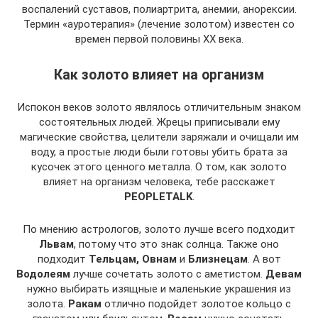
воспалений суставов, полиартрита, анемии, анорексии.
Термин «ауротерапия» (лечение золотом) известен со
времен первой половины XX века.
Как золото влияет на организм
Испокон веков золото являлось отличительным знаком
состоятельных людей. Жрецы приписывали ему
магические свойства, целители заряжали и очищали им
воду, а простые люди были готовы убить брата за
кусочек этого ценного металла. О том, как золото
влияет на организм человека, тебе расскажет
PEOPLETALK
.
По мнению астрологов, золото лучше всего подходит
Львам
, потому что это знак солнца. Также оно
подходит
Тельцам, Овнам
и
Близнецам
. А вот
Водолеям
лучше сочетать золото с аметистом.
Девам
нужно выбирать изящные и маленькие украшения из
золота.
Ракам
отлично подойдет золотое кольцо с