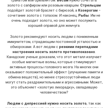
гранатом или брильянтом.
Весам
нужно сочетать
золото с сапфиром или розовым кварцем.
Стрельцам
подойдет золотой браслет с бирюзой, а
Козерогам
−
сочетание золота с топазом. И наконец,
Рыбы
. Им не
очень подходит золото, но оно может послужить
хорошей оправой для жемчуга.
Золото рекомендуют носить людям с пониженным
иммунитетом, страдающим постоянной усталостью и
обмороками. А вот людям с
резкими перепадами
настроения носить золото противопоказано
.
Канадские ученые доказали, что этот металл излучает
особые магнитные волны, которые стимулируют
активные процессы головного мозга. На многих они
оказывают положительный эффект (улучшение памяти и
обмена веществ), но менее стрессоустойчивые люди
могут стать раздражительными и агрессивными. Может,
это объясняет «золотую лихорадку», овладевшую
человечеством?
Людям с депрессией нужно носить золото
, так как