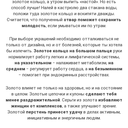
золотое кольцо, а утром выпить «настой». Но есть
способ лучше! Налей в кастрюлю два стакана воды,
положи туда золотое кольцо и вскипяти дважды.
Считается, что полученный
отвар поможет сохранить
молодость
, если умываться им по утрам.
При выборе украшений необходимо отталкиваться не
только от дизайна, но и от болезней, которые ты хотела
бы излечить.
Золотое кольцо на большом пальце
руки
нормализует работу легких и лимфатической системы,
на указательном
− налаживает метаболизм,
на
среднем
− регулирует работу сердца, а
на безымянном
− помогает при эндокринных расстройствах.
Золото влияет не только на здоровье, но и на состояние
в целом. Золотые цепочки и кулоны
сделают тебя
менее раздражительной
. Серьги из золота
избавляют
женщин от комплексов
, а также улучшают зрение.
Золотой
перстень принесет удачу
в делах активным,
инициативным и энергичным людям.