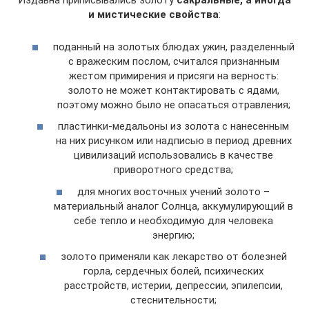
Издавна приписывались золоту
сакральные, а иногда
и мистические свойства
:
поданный на золотых блюдах ужин, разделенный
с вражеским послом, считался признанным
жестом примирения и присяги на верность:
золото не может контактировать с ядами,
поэтому можно было не опасаться отравления;
пластинки-медальоны из золота с нанесенным
на них рисунком или надписью в период древних
цивилизаций использовались в качестве
приворотного средства;
для многих восточных учений золото –
материальный аналог Солнца, аккумулирующий в
себе тепло и необходимую для человека
энергию;
золото применяли как лекарство от болезней
горла, сердечных болей, психических
расстройств, истерии, депрессии, эпилепсии,
стеснительности;