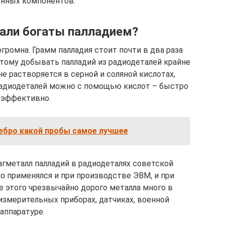
онных компонентов.
али богаты палладием?
громна. Грамм палладия стоит почти в два раза
этому добывать палладий из радиодеталей крайне
не растворяется в серной и соляной кислотах,
 радиодеталей можно с помощью кислот – быстро
 эффективно.
ебро какой пробы самое лучшее
гметалл палладий в радиодеталях советской
о применялся и при производстве ЭВМ, и при
е этого чрезвычайно дорого металла много в
измерительных приборах, датчиках, военной
аппаратуре.