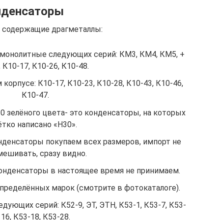
нденсаторы
, содержащие драгметаллы:
монолитные следующих серий: КМ3, КМ4, КМ5, +
 К10-17, К10-26, К10-48.
орпусе: К10-17, К10-23, К10-28, К10-43, К10-46,
К10-47.
 зелёного цвета- это конденсаторы, на которых
ётко написано «Н30».
денсаторы покупаем всех размеров, импорт не
мешивать, сразу видно.
нденсаторы в настоящее время не принимаем.
ределённых марок (смотрите в фотокаталоге).
ующих серий: К52-9, ЭТ, ЭТН, К53-1, К53-7, К53-
16, К53-18, К53-28.