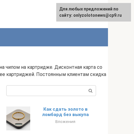
Для любых предложений по
English
сайту: onlyzolotonews@cp9.ru
а чипом на картридже. Дисконтная карта со
лее картриджей. Постоянным клиентам скидка
Поиск:
Как сдать золото в
ломбард без выкупа
Вложения