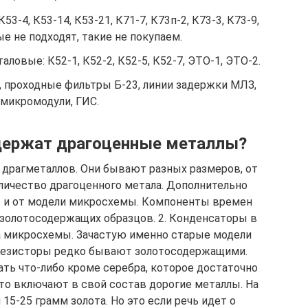
3-4, К53-14, К53-21, К71-7, К73п-2, К73-3, К73-9,
е не подходят, такие не покупаем.
овые: К52-1, К52-2, К52-5, К52-7, ЭТО-1, ЭТО-2.
, проходные фильтры Б-23, линии задержки МЛЗ,
микромодули, ГИС.
держат драгоценные металлы?
 драгметаллов. Они бывают разных размеров, от
оличество драгоценного метала. Дополнительно
ь и от модели микросхемы. Компоненты времен
золотосодержащих образцов. 2. Конденсаторы в
а микросхемы. Зачастую именно старые модели
 Резисторы редко бывают золотосодержащими.
ть что-либо кроме серебра, которое достаточно
то включают в свой состав дорогие металлы. На
15-25 грамм золота. Но это если речь идет о