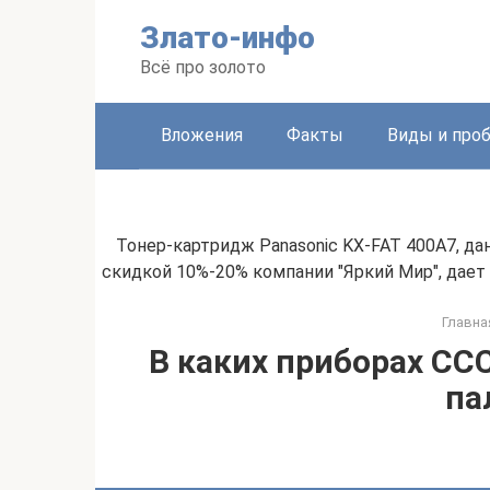
Перейти
Злато-инфо
к
контенту
Всё про золото
Вложения
Факты
Виды и про
Тонер-картридж Panasonic KX-FAT 400A7, д
скидкой 10%-20% компании "Яркий Мир", дает
Главна
В каких приборах ССС
па