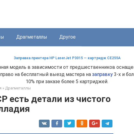
бы
Драгметаллы
Другое
Заправка принтера HP LaserJet P3015 — картридж CE255A
анная модель в зависимости от предшественников оснащен
 право на бесплатный выезд мастера на
заправку
3-х и бо
10% при заказе более 5 картриджей.
я
»
Драгметаллы
Р есть детали из чистого
лладия